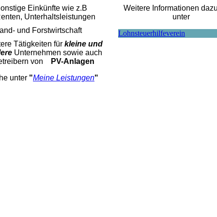
onstige Einkünfte wie z.B
Weitere Informationen daz
enten, Unterhaltsleistungen
unter
and- und Forstwirtschaft
Lohnsteuerhilfeverein
ere Tätigkeiten für
kleine und
lere
Unternehmen sowie
auch
etreibern von
PV-Anlagen
he unter
"
Meine Leistungen
"