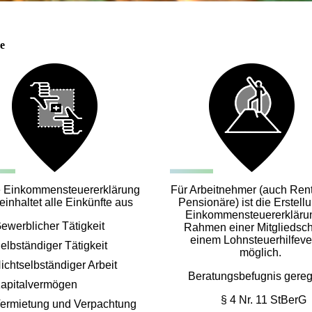
e
e Einkommensteuererklärung
Für Arbeitnehmer (auch Ren
einhaltet alle Einkünfte aus
Pensionäre) ist die Erstell
Einkommensteuererkläru
ewerblicher Tätigkeit
Rahmen einer Mitgliedscha
einem Lohnsteuerhilfeve
elbständiger Tätigkeit
möglich.
ichtselbständiger Arbeit
Beratungsbefugnis gerege
apitalvermögen
§ 4 Nr. 11 StBerG
ermietung und Verpachtung