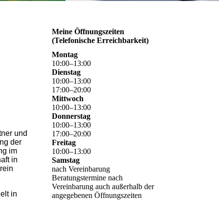
Meine Öffnungszeiten
(Telefonische Erreichbarkeit)
Montag
10
:
00
–
13
:
00
Dienstag
10
:
00
–
13
:
00
17
:
00
–
20
:
00
Mittwoch
10
:
00
–
13
:
00
Donnerstag
10
:
00
–
13
:
00
tner und
17
:
00
–
20
:
00
ung der
Freitag
ng im
10
:
00
–
13
:
00
ft in
Samstag
rein
nach Vereinbarung
Beratungstermine nach
Vereinbarung auch außerhalb der
lt in
angegebenen Öffnungszeiten