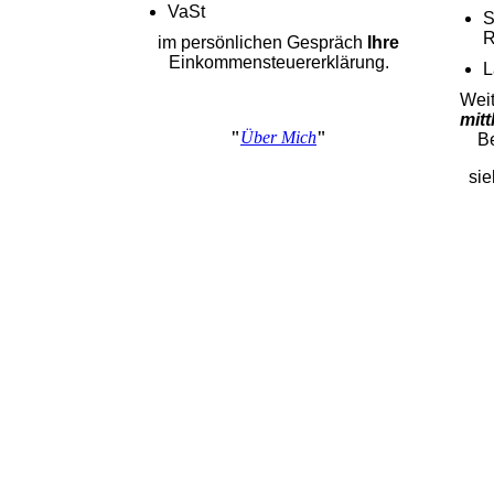
VaSt
S
R
im persönlichen Gespräch
Ihre
Einkommensteuererklärung.
L
Weit
mitt
"
Über Mich
"
B
sie